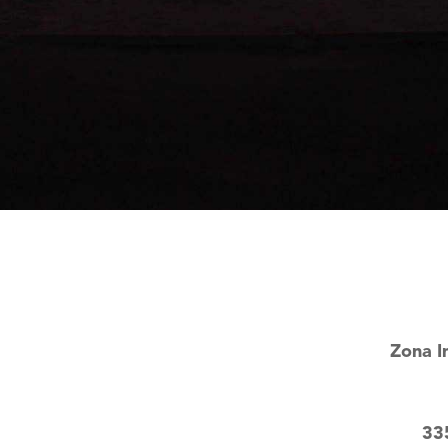
Zona I
33